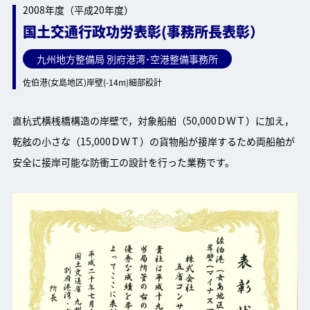
2008年度（平成20年度）
国土交通行政功労表彰(事務所長表彰）
九州地方整備局 別府港湾･空港整備事務所
佐伯港(女島地区)岸壁(-14m)細部設計
直杭式横桟橋構造の岸壁で，対象船舶（50,000ＤＷＴ）に加え，
乾舷の小さな（15,000ＤＷＴ）の貨物船が接岸するため両船舶が
安全に接岸可能な防衝工の設計を行った業務です。