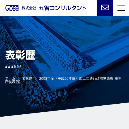
表彰歴
AWARDS
ホーム
表彰歴
2008年度（平成20年度）国土交通行政功労表彰(事務
所長表彰）