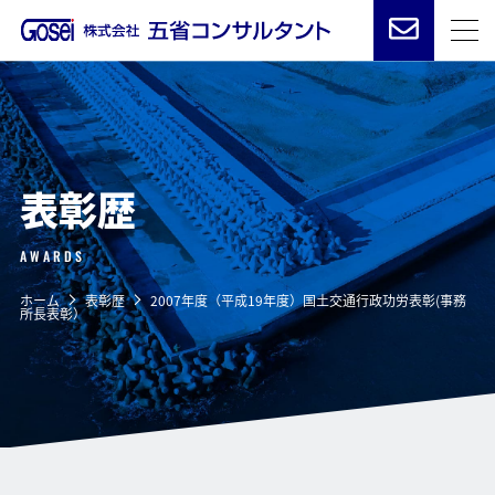
表彰歴
AWARDS
ホーム
表彰歴
2007年度（平成19年度）国土交通行政功労表彰(事務
所長表彰）