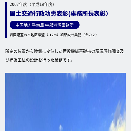
2007年度（平成19年度）
国土交通行政功労表彰(事務所長表彰）
中国地方整備局 宇部港湾事務所
岩国港室の木地区岸壁（-12m）細部設計業務（その２）
所定の位置から陸側に変位した荷役機械基礎杭の現況評価調査及
び補強工法の設計を行った業務です。